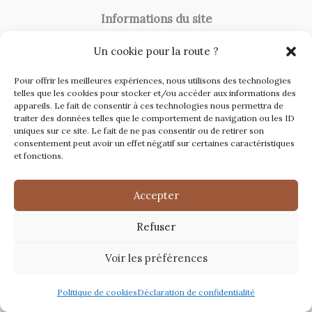
Informations du site
A Propos
Un cookie pour la route ?
Contact
Pour offrir les meilleures expériences, nous utilisons des technologies
Catégories du site
telles que les cookies pour stocker et/ou accéder aux informations des
appareils. Le fait de consentir à ces technologies nous permettra de
Travaux et rénovation
traiter des données telles que le comportement de navigation ou les ID
uniques sur ce site. Le fait de ne pas consentir ou de retirer son
Toiture
consentement peut avoir un effet négatif sur certaines caractéristiques
et fonctions.
Immobilier
Décoration
Accepter
Refuser
Copyright © 2026 Renovations Maison
Voir les préférences
Politique de cookies
Déclaration de confidentialité