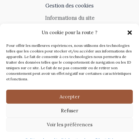
Gestion des cookies
Informations du site
A Propos
Un cookie pour la route ?
Contact
Pour offrir les meilleures expériences, nous utilisons des technologies
Catégories du site
telles que les cookies pour stocker et/ou accéder aux informations des
appareils. Le fait de consentir à ces technologies nous permettra de
Travaux et rénovation
traiter des données telles que le comportement de navigation ou les ID
uniques sur ce site. Le fait de ne pas consentir ou de retirer son
Toiture
consentement peut avoir un effet négatif sur certaines caractéristiques
et fonctions.
Immobilier
Décoration
Accepter
Refuser
Copyright © 2026 Renovations Maison
Voir les préférences