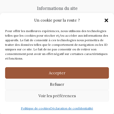
Informations du site
A Propos
Un cookie pour la route ?
Contact
Pour offrir les meilleures expériences, nous utilisons des technologies
Catégories du site
telles que les cookies pour stocker et/ou accéder aux informations des
appareils. Le fait de consentir à ces technologies nous permettra de
Travaux et rénovation
traiter des données telles que le comportement de navigation ou les ID
uniques sur ce site. Le fait de ne pas consentir ou de retirer son
Toiture
consentement peut avoir un effet négatif sur certaines caractéristiques
et fonctions.
Immobilier
Décoration
Accepter
Refuser
Copyright © 2026 Renovations Maison
Voir les préférences
Politique de cookies
Déclaration de confidentialité